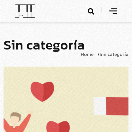
S
i
n
c
a
t
e
g
o
r
í
a
Home
Sin categoría