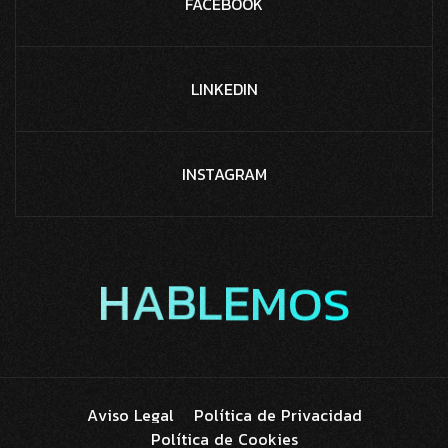
FACEBOOK
LINKEDIN
INSTAGRAM
H
A
B
L
E
M
O
S
A
v
i
s
o
L
e
g
a
l
P
o
l
í
t
i
c
a
d
e
P
r
i
v
a
c
i
d
a
d
P
o
l
í
t
i
c
a
d
e
C
o
o
k
i
e
s