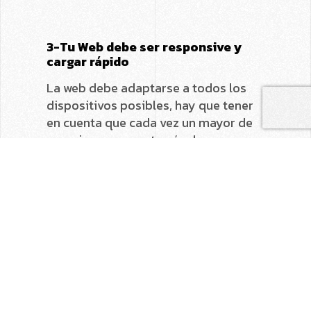
3-Tu Web debe ser responsive y
cargar rápido
La web debe adaptarse a todos los
dispositivos posibles, hay que tener
en cuenta que cada vez un mayor de
usuarios navega a través de su
dispositivo móvil o tablet, una mala
adaptación de la web además de ser
muy penalizada a la hora de
posicionar en motores de búsqueda
aumentará en gran medida tu
porcentaje de rebote ya que por muy
atractiva que sea si no se adapta bien
resultará muy incómoda y poco
usable para el usuario.