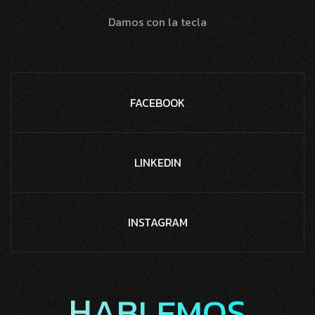
Damos con la tecla
FACEBOOK
LINKEDIN
INSTAGRAM
A
B
H
L
E
M
S
O