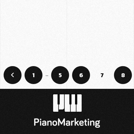
1
…
5
6
7
8