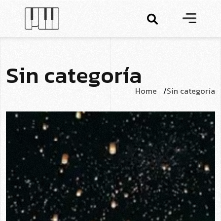
S
i
n
c
a
t
e
g
o
r
í
a
Home
Sin categoría