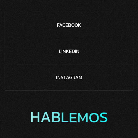
FACEBOOK
LINKEDIN
INSTAGRAM
E
L
B
M
A
H
O
S