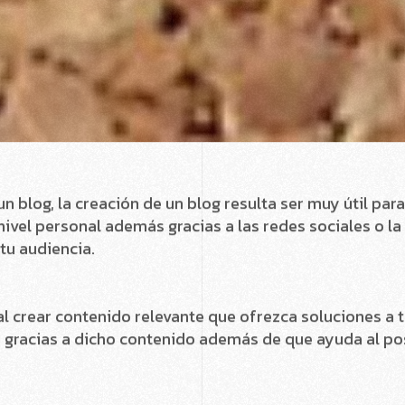
e en internet, podemos comunicarnos en diferentes hora
logrando un mayor alcance en todo el mundo.
ntactar con tu público objetivo y detectar sus interese
o y puede ayudarte a crecer como negocio y crear una
s para tener un blog:
EO):
og es que si está integrado en tu web es una buena man
ando palabras clave, si trabajas con WordPress, como