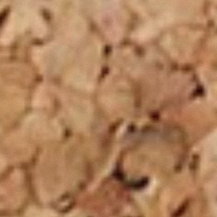
 blog, la creación de un blog resulta ser muy útil pa
 nivel personal además gracias a las redes sociales o l
tu audiencia.
l crear contenido relevante que ofrezca soluciones a t
r gracias a dicho contenido además de que ayuda al 
 para mejorar la reputación online de las empresas, a
que permite crear blogs bastante eficaces, usando l
cilla publicar un contenido que además te ayude al p
os emprendedores, diseñadores y desarrolladores web