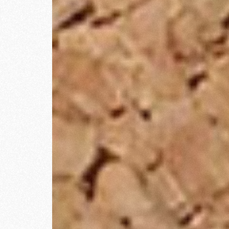
Hay numerosas razones para tener un
objetivos de tu negocio o incluso a
mismo te permite comunicarte con 
Un blog tiene como función principa
manera lo que buscas es crear valo
búsqueda de tu página.
Es muy común hacer uso de los blogs
WordPress, es una gran plataforma 
puedes, de una forma realmente sen
muy conocida y utilizada por much