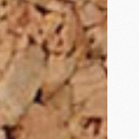
ra ayudarte a alcanzar determinados
a propia caja de comentarios del
u público objetivo, de alguna
posicionamiento web en motores de
sí como trabajar la marca personal.
os plugins adecuados como Yoast SEO
osicionamiento. Esta plataforma es
. En Piano Marketing lo sabemos