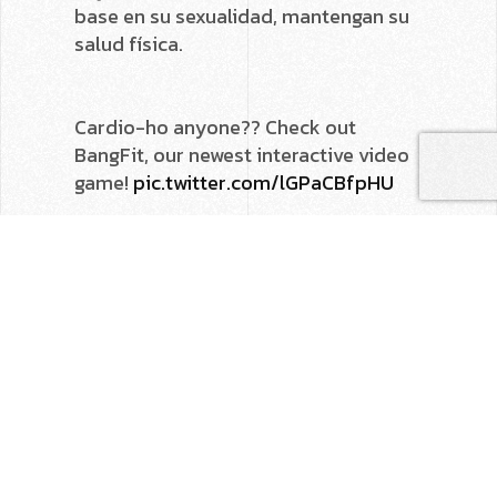
base en su sexualidad, mantengan su
salud física.
Cardio-ho anyone?? Check out
BangFit, our newest interactive video
game!
pic.twitter.com/lGPaCBfpHU
— Pornhub ARIA (@Pornhub)
18 de
mayo de 2016
BangFit
es el programa de ejercicios
por el que apuesta el sitio de videos
para adultos, combinó zumba,
crossfit y yoga con sexo. Obviamente
esto no es fortuito, Pornhub no se