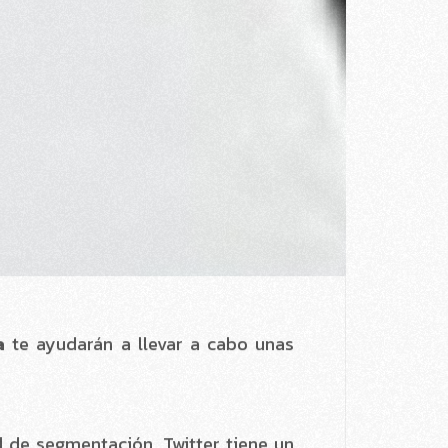
 de segmentación. Twitter tiene un
tros de localización,
 en cualquier momento si ves que no
o con el fin de saber si realmente