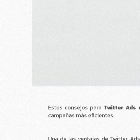
campañas más eficientes.
Una de las ventajas de Twitter Ad
potencial enorme para segmentar a tu
género, idioma, dispositivo, palabra
Es muy sencillo tanto empezar las 
estás teniendo los resultados espe
Puedes además monitorizarla y ver
funciona o si estas alcanzando tus 