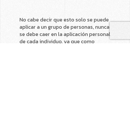
No cabe decir que esto solo se puede
aplicar a un grupo de personas, nunca
se debe caer en la aplicación personal
de cada individuo, ya que como
hemos explicado anteriormente, las
experiencias de cada persona pueden
modificar el significado y la manera
de ver los colores. Aunque nos
podemos guiar por:
· Rojo: Personas vitalistas y enérgicas.
Independientes, lo cual personas que
trabajen en sitios que le permitan ser
autónomos, ya que si no se aburren.