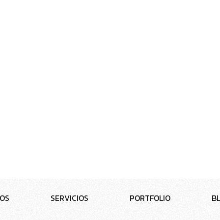
O
S
S
E
R
V
I
C
I
O
S
P
O
R
T
F
O
L
I
O
B
K
I
T
D
I
G
I
T
A
L