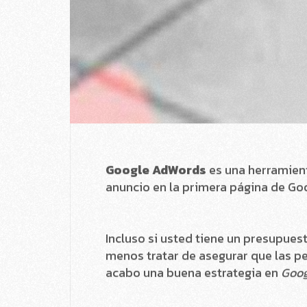
Google AdWords
es una herramient
anuncio en la primera página de Go
Incluso si usted tiene un presupues
menos tratar de asegurar que las p
acabo una buena estrategia en
Goog
Tener claro el ob
La parte más importante de cualqui
El objetivo de cas