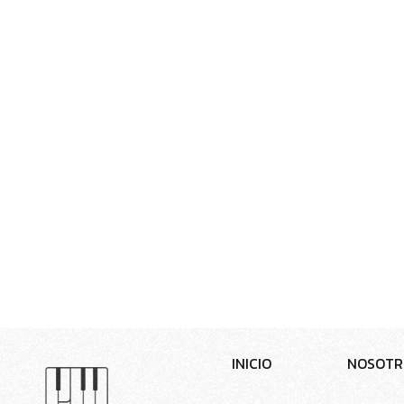
I
N
I
C
I
O
N
O
S
O
T
R