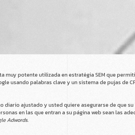
a muy potente utilizada en estratégia SEM que permit
ogle usando palabras clave y un sistema de pujas de C
to diario ajustado y usted quiere asegurarse de que su 
ersonas en las que entran a su página web sean las ade
le Adwords
.
jetivo
er campaña de SEM es tener un objetivo claro.