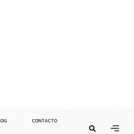
L
O
G
C
O
N
T
A
C
T
O