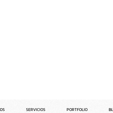
ios
O
S
S
E
R
V
I
C
I
O
S
P
O
R
T
F
O
L
I
O
B
K
I
T
D
I
G
I
T
A
L