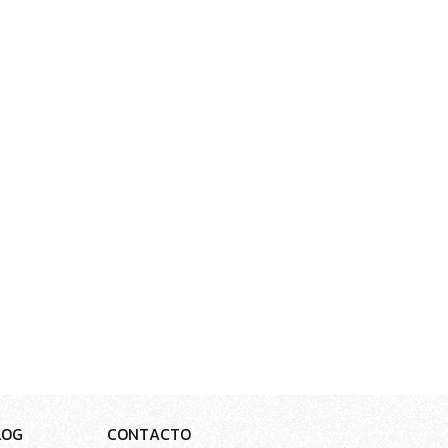
L
O
G
C
O
N
T
A
C
T
O