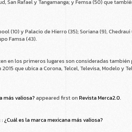
o es el caso de Arca Continental (12) que maneja marcas
Fud, San Rafael y Tangamanga; y Femsa (50) que tambié
pool (10) y Palacio de Hierro (35); Soriana (9), Chedraui
rupo Famsa (43).
n en los primeros lugares son consideradas también po
 2015 que ubica a Corona, Telcel, Televisa, Modelo y 
a más valiosa?
appeared first on
Revista Merca2.0
.
 :
¿Cuál es la marca mexicana más valiosa?