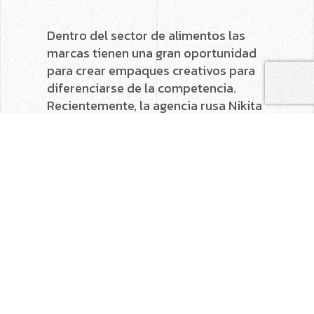
Dentro del sector de alimentos las
marcas tienen una gran oportunidad
para crear empaques creativos para
diferenciarse de la competencia.
Recientemente, la agencia rusa Nikita
Project diseñó para una empresa de
pasta un empaque que aprovecha la
forma de sus productos para crear
diversas siluetas de mujeres con
distintos estilos de peinado.
Otro empaque creativo fue diseñado
por Andrew Gorkovenko para la marca
italiana Pasta La Vista, quien
incorporó en el diseño del paquete la