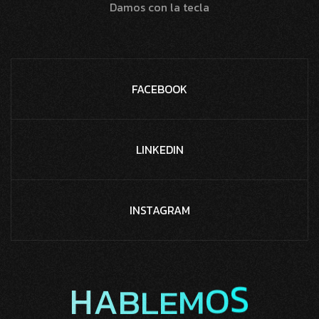
Damos con la tecla
FACEBOOK
LINKEDIN
INSTAGRAM
L
E
B
A
M
H
O
S