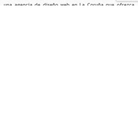
una agencia de diseño web en La Coruña que ofrezca
soluciones innovadoras y efectivas, estás en el lugar
indicado. En Piano Marketing, tu presencia online estará
en las mejores manos.
Diseño de Páginas Web en La Coruña
En Piano Marketing, ofrecemos un
servicio completo
de diseño de páginas web en La Coruña
, adaptado a
las necesidades de cada cliente. Desde sitios
corporativos que transmiten la esencia de tu marca hasta
tiendas online diseñadas para maximizar tus ventas,
nuestro equipo está preparado para crear
soluciones
digitales que destaquen en el mercado
.
También diseñamos
landing pages optimizadas para
campañas específicas
, así como plataformas CRM
personalizadas que mejoran la gestión y comunicación