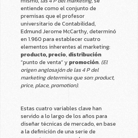
mismo,
las
4 P del marketing
, se
entiende como el conjunto de
premisas que el profesor
universitario de Contabilidad,
Edmund Jerome McCarthy, determinó
en 1.960 para establecer cuatro
elementos inherentes al marketing:
producto, precio
,
distribución
“punto de venta” y
promoción
.
(El
origen anglosajón de las 4 P del
marketing determina que son: product,
price, place, promotion).
Estas cuatro variables clave han
servido a lo largo de los años para
diseñar técnicas de mercado, en base
a la definición de una serie de